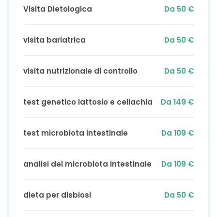
Esofagite da reflusso
Visita Dietologica
Da 50 €
Dolore addominale
visita bariatrica
Da 50 €
Errore congenito del metabolismo
Fenilchetonuria
visita nutrizionale di controllo
Da 50 €
Aerofagia
Steatosi epatica non alcolica (NAFLD)
test genetico lattosio e celiachia
Da 149 €
Malattie cardiovascolari
test microbiota intestinale
Da 109 €
Disturbi Della Crescita
Diabete mellito di tipo
analisi del microbiota intestinale
Da 109 €
Anemia in gravidanza
iperlipoproteinemia
dieta per disbiosi
Da 50 €
Morbo celiaco