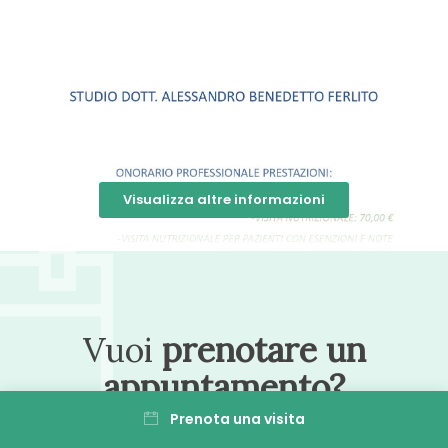
Professionista serio, empatico e molto
scrupoloso nella visita. Il Dott. Ferlito
trasmette sin da subito una grande
sicurezza grazie alla sua evidente
preparazione e alla chiarezza con cui
espone il piano d'azione. È riuscito a
Visualizza altre informazioni
motivarmi e a darmi la fiducia
necessaria per intraprendere questo
percorso alimentare con lo spirito giusto,
fornendomi indicazioni precise e
personalizzate. Lo consiglio vivamente a
Vuoi
prenotare un
chiunque voglia affidarsi a mani esperte
per migliorare la propria salute.
appuntamento?
Prenota una visita
Paziente