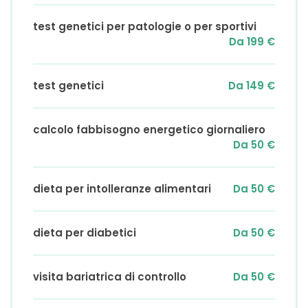
Colestasi
test genetici per patologie o per sportivi
Mal di testa (cefalea)
Da 199 €
Tiroidite
test genetici
Da 149 €
Litiasi biliare
Ipercolesterolemia familiare
calcolo fabbisogno energetico giornaliero
Gastroesofagite
Da 50 €
Sindrome da Fatica Cronica
dieta per intolleranze alimentari
Da 50 €
Sindrome da intestino corto
Sindrome Metabolica
dieta per diabetici
Da 50 €
Cancro
Disturbi del comportamento alimentare (DCA)
visita bariatrica di controllo
Da 50 €
Dismenorrea