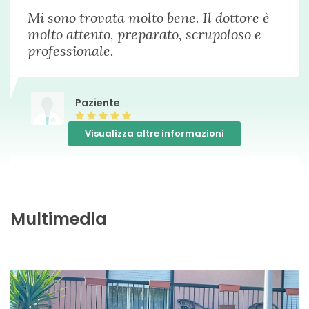
dieta personalizzata
50 €
Mi sono trovata molto bene. Il dottore è
molto attento, preparato, scrupoloso e
professionale.
dieta vegetariana
50 €
educazione alimentare
50 €
Paziente
Visualizza altre informazioni
impedenzometria
Da 50 €
Ascolto e disponibilità al dialogo. Il
prima consulenza nutrizionale
50 €
contatto l ho ricevuto grazie ad un'
amica
Multimedia
prima visita nutrizionistica
Da 50 €
Paziente
test intolleranze alimentari
Da 50 €