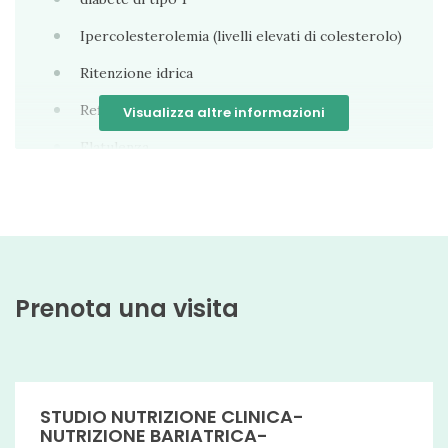
Ipercolesterolemia (livelli elevati di colesterolo)
Ritenzione idrica
Reflusso gastroesofageo (esofagite)
Visualizza altre informazioni
Flatulenza
Diabete mellito
Disturbi alimentari
Alitosi
Intolleranze alimentari
Prenota una visita
Ipotiroidismo
Malattie dismetaboliche
Bulimia
STUDIO NUTRIZIONE CLINICA-
NUTRIZIONE BARIATRICA-
Allergie Alimentari