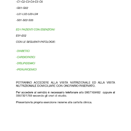
Molto professionale e meticolo lo
consiglio vivamente
Paziente
Abbastanza miticoloso..bravo nel suo
lavoro.molto attento
Paziente