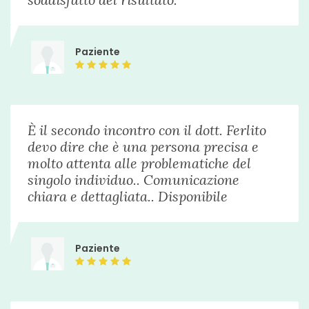
Sonnolenza
visita nutrizionistica
Da 50 €
Insufficienza epatica
Paziente
Insufficienza renale
analisi bioimpedenziometrica
Da 50 €
Allattamento e svezzamento
analisi dello stato nutrizionale
50 €
Trombofilia
È il secondo incontro con il dott. Ferlito
Autoimmunopatie
devo dire che è una persona precisa e
consulenza nutrizionale
Da 50 €
Auxologia
molto attenta alle problematiche del
singolo individuo.. Comunicazione
Disturbi del comportamento alimentare (DCA)
controllo nutrizionale
50 €
chiara e dettagliata.. Disponibile
gotta
cura dimagrante
Reflusso gastroesofageo (esofagite)
50 €
Paziente
Sindrome da intestino corto
dieta per sportivi
50 €
Sindrome Metabolica