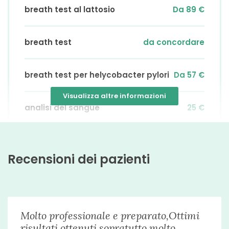
Litiasi biliare
breath test al lattosio
Da 89 €
Malattie autoimmuni
breath test
da concordare
Calvizie
Epatite
breath test per helycobacter pylori
Da 57 €
Epatite C
Visualizza altre informazioni
Diabete di tipo 2 (non insulino-dipendente)
analisi del sangue
25 €
Gastroesofagite
Malassorbimento
Esame obiettivo
Da 50 €
Recensioni dei pazienti
malattie gastrointestinali
dieta in gravidanza
Da 50 €
Alcaptonuria
Alcalosi
prima visita dietistica
da concordare
Molto professionale e preparato,Ottimi
Acidosi
risultati ottenuti sopratutto molto