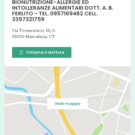
BIONUTRIZIONE-ALLERGIE ED
INTOLLERANZE ALIMENTARI DOTT. A. B.
Colite
FERLITO - TEL. 0957169482 CELL.
3357321759
Stipsi
Via Tremestieri, 16/A
diabete di tipo 2
95030 Mascalucia, CT
Sindrome Metabolica
Chiama il dottore
Colon irritabile
Diabete
Insulino resistenza
malattie gastrointestinali
Diabete di tipo 2 (non insulino-dipendente)
Vedi mappa
Diabete mellito di tipo
Fenilchetonuria
Malattie cardiovascolari