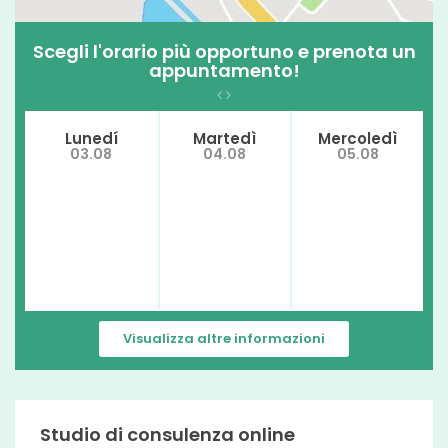
iperlipoproteinemia
Scegli l'orario più opportuno e prenota un
Dismenorrea
appuntamento!
Malattie autoimmuni
Lunedí
Martedì
Mercoledì
Bruciore di stomaco
03.08
04.08
05.08
Bulimia nervosa
Colon irritabile
Sovrappeso
Disturbi alimentari
gotta
Visualizza altre informazioni
Diverticolite
Esofagite da reflusso
Studio di consulenza online
Steatosi epatica non alcolica (NAFLD)